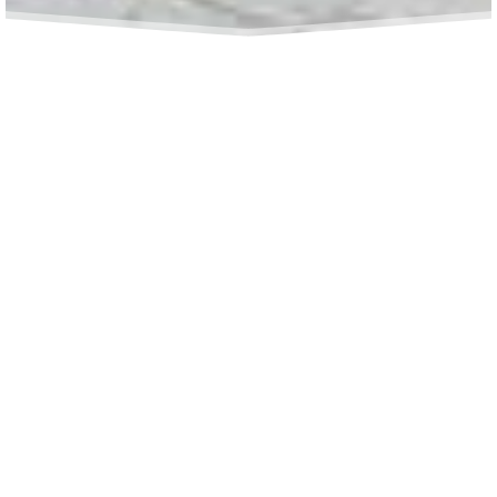
LES PLUS HAUTS
STANDARDS,
ON CONNAIT ÇA
Expert en construction de résidences haut
de gamme, Construction Denis Legault
vous offre des solutions adaptées à chacun
de vos projets.